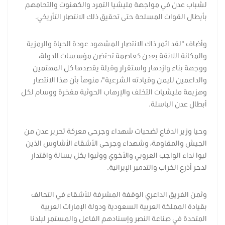
لشباب عدن في مواجهة مليشيا التمرد والكهنوت والتحامهم
بأبطال القوات المسلحة حتى تحقيق ذلك الانتصار التأريخي.
وأضاف "لقد اثمر ذاك الانتصار المشهود عودة الحياة والرمزية
والمكانة اللائقة بعدن كعاصمة تحتضن مؤسسات الدولة،
ووجهة بناء وازدهار واستقرار وقبلة يقصدها كل المهتمين
والداعمين لليمن وقيادته الشرعية"، منوهاً بأن هذا الانتصار
وهزيمة مليشيات التخلف والإرهاب الحوثية مفخرة ووسام لكل
أبطال عدن الباسلة.
وحيا وزير الدفاع تضحيات شهداء وجرحى معركة تحرير عدن من
الجيش والمقاومة، وشهداء وجرحى الأشقاء الأشاوس الذين
لبوا نداء الواجب العروبي والأخوي ووثبوا بكل بسالة واقتدار
لدحر أذرع الخراب والتدمير الإيرانية.
وثمن الفريق الداعري الوقفة المشرفة للأشقاء في التحالف
بقيادة المملكة العربية السعودية ودولة الإمارات العربية
المتحدة في صناعة النصر وإسنادهم الفاعل والمستمر لبلدنا