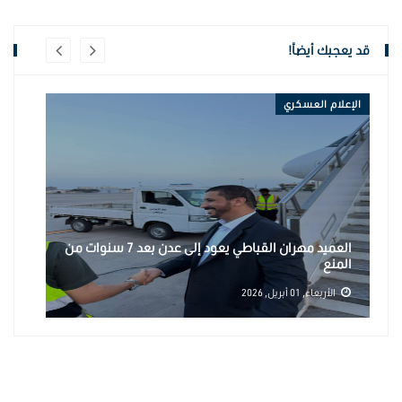
قد يعجبك أيضاً!
الإعلام العسكري
الإ
العميد مهران القباطي يعود إلى عدن بعد 7 سنوات من
و
المنع
و
الأربعاء, 01 أبريل, 2026