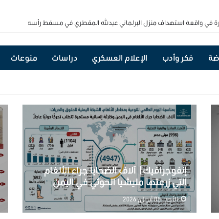
رة في واقعة استهداف منزل البرلماني عبدالله المقطري في مسقط رأسه
رية تعيد ترتيب قيادة القوات الجوية وتعزز هيكلة الجهاز المركزي لأمن الدولة
ضة
فكر وأدب
الإعلام العسكري
دراسات
منوعات
ة يشيد بوحدة مؤسسات الدولة وقدراتها المتنامية لردع تهديدات المليشيات الإرها
السعودية تستعد لعملية عسكرية برية وبحرية واسعة ضد مليشيا الحوثي
 في اجتماع دولي بالرياض لبحث تأسيس التحالف البحري الدفاعي متعدد الجنسيات
إنفوجرافيك| آلاف الضحايا جراء الألغام
التي زرعتها مليشيا الحوثي في اليمن
الأحد, 05 أبريل, 2026