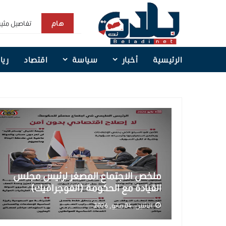
تفاصيل مثي
هام
قرارات جمهو
الرئيسية
أخبار
سياسة
اقتصاد
ريا
مجلس القياد
الغارديان: 
اليمن يشارك
ملخص الاجتماع المصغر لرئيس مجلس
القيادة مع الحكومة (انفوجرافيك)
الاثنين, 04 مايو, 2026