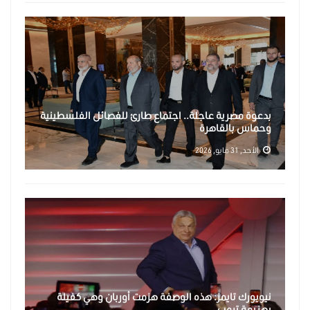
بدعوة مصرية عاجلة.. اجتماع طارئ للفصائل الفلسطينية
وحماس بالقاهرة
الأحد, 31 مايو, 2026
نيويورك تايمز: هذه الوصفة هزمت أوربان وهي كفيلة
بهزيمة ترمب