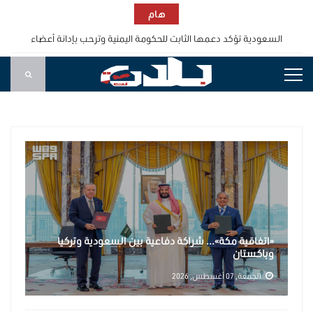
هام
مجلس الأمن يجدد التزامه بسيادة اليمن واستقلاله ووحدته وسلامة
أراضيه
مجلس الدفاع الوطني يقر استمرار انعقاده الدائم ويتخذ قرارات لرفع
الجاهزية وردع اعتداءات المليشيات الحوثية
«اتفاقية مكة»... شراكة دفاعية بين السعودية وتركيا وباكستان
التكتل الوطني للأحزاب: مليشيا الحوثي أسقطت خيار السلام ولا بد من
الحسم واستعادة الدولة
السعودية تؤكد دعمها الثابت للحكومة اليمنية وترحب بإدانة أعضاء
مجلس الأمن للهجمات الحوثية الإرهابية
«اتفاقية مكة»... شراكة دفاعية بين السعودية وتركيا
وباكستان
الجمعة, 07 أغسطس, 2026