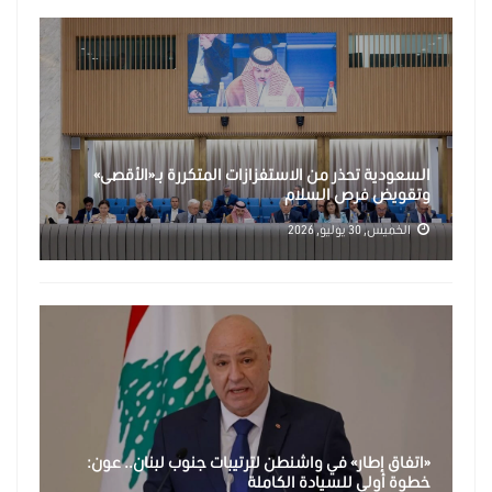
السعودية تحذر من الاستفزازات المتكررة بـ«الأقصى»
وتقويض فرص السلام
الخميس, 30 يوليو, 2026
«اتفاق إطار» في واشنطن لترتيبات جنوب لبنان.. عون:
خطوة أولى للسيادة الكاملة