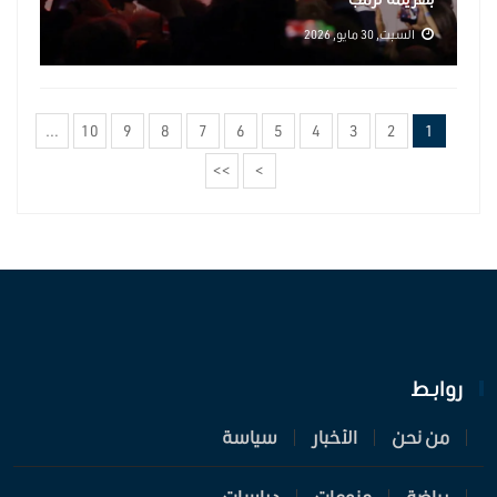
السبت, 30 مايو, 2026
…
10
9
8
7
6
5
4
3
2
1
>>
>
روابـط
من نحن
الأخبار
سياسة
رياضة
منوعات
دراسات