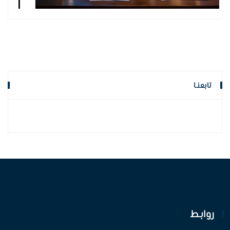
تابعنـا
روابـط