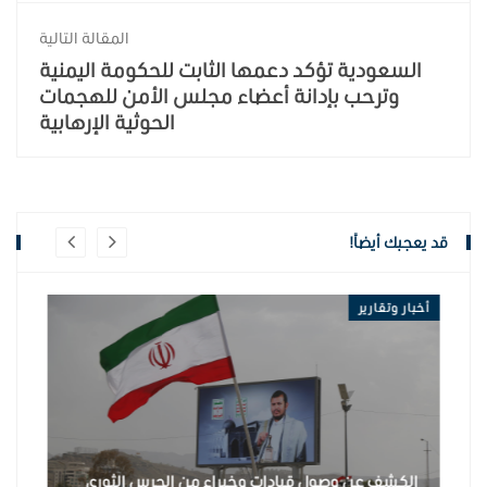
المقالة التالية
السعودية تؤكد دعمها الثابت للحكومة اليمنية
وترحب بإدانة أعضاء مجلس الأمن للهجمات
الحوثية الإرهابية
قد يعجبك أيضاً!
أخبار وتقارير
أخبار وتقاري
الصلاحيات والإيرادات.. وزير الإدارة المحلية يكشف عن
الكشف ع