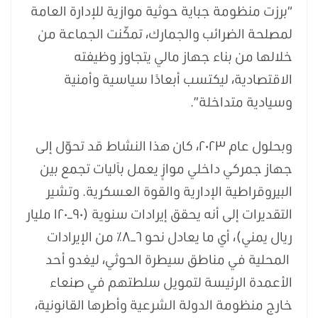
“برزت منظومة جباية حوثية موازية للإدارة العامة
لمصلحة الضرائب والجمارك، تمكّنت الجماعة من
خلالها من بناء جهاز مالي يتجاوز وظيفته
الاقتصادية، ليكتسب أبعادًا سياسية وأمنية
وسيادية متداخلة”.
وبحلول عام ٢٠٢٣، كان هذا النشاط قد تحوّل إلى
جهاز جمركي داخلي موازٍ يعمل بآليات تجمع بين
البيروقراطية الإدارية والقوة العسكرية. وتشير
التقديرات إلى أنه يحقق إيرادات سنوية (٩٠–١٢٠ مليار
ريال يمني)، أي ما يعادل نحو ٦–٨٪ من الإيرادات
المحلية في مناطق سيطرة الحوثي، ليغدو أحد
الأعمدة الرئيسة لتمويل سلطتهم في صنعاء
خارج منظومة الدولة الشرعية وأطرها القانونية،