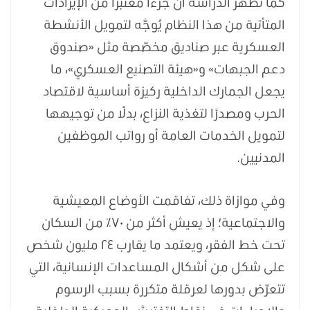
كما تُظهر الدراسة أن جزءًا معتبرًا من الإيرادات
المتأتية من هذا النظام يُوجَّه لتمويل الأنشطة
العسكرية عبر صناديق مخصّصة مثل «صندوق
دعم الجبهات» و«هيئة التصنيع العسكري»، ما
يجعل الجمارك الداخلية ركيزة أساسية لاقتصاد
الحرب ومصدرًا لتغذية النزاع، بدلًا من توجيهها
لتمويل الخدمات العامة أو رواتب الموظفين
المدنيين.
وفي موازاة ذلك، تفاقمت الأوضاع المعيشية
والاجتماعية؛ إذ يعيش أكثر من ٧٠٪ من السكان
تحت خط الفقر، ويعتمد ما يقارب ٢٤ مليون شخص
على شكل من أشكال المساعدات الإنسانية، التي
تتعرّض بدورها لعرقلة متكررة بسبب الرسوم